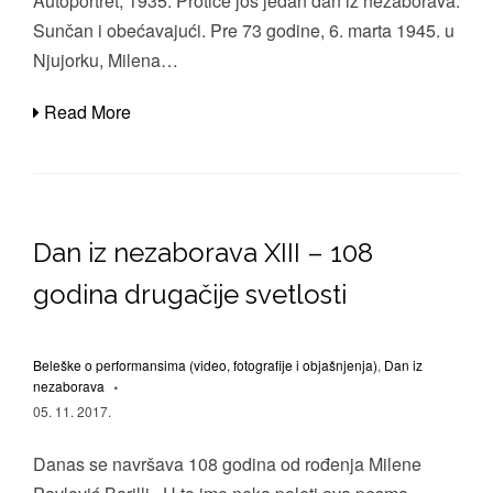
Autoportret, 1935. Protiče još jedan dan iz nezaborava.
Sunčan i obećavajući. Pre 73 godine, 6. marta 1945. u
Njujorku, Milena…
Read More
Dan iz nezaborava XIII – 108
godina drugačije svetlosti
Beleške o performansima (video, fotografije i objašnjenja)
,
Dan iz
nezaborava
05. 11. 2017.
Danas se navršava 108 godina od rođenja Milene