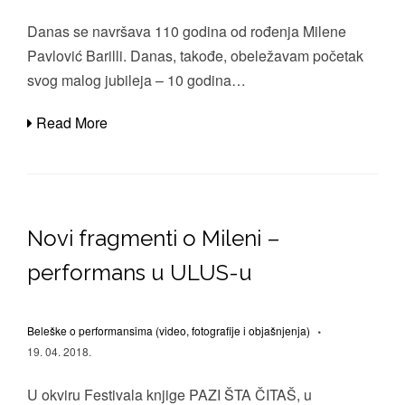
Danas se navršava 110 godina od rođenja Milene
Pavlović Barilli. Danas, takođe, obeležavam početak
svog malog jubileja – 10 godina…
Read More
Novi fragmenti o Mileni –
performans u ULUS-u
Beleške o performansima (video, fotografije i objašnjenja)
19. 04. 2018.
U okviru Festivala knjige PAZI ŠTA ČITAŠ, u