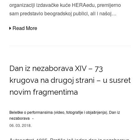
organizaciji izdavačke kuće HERAedu, premijerno
sam predstavio beogradskoj publici, ali i našoj…
Read More
Dan iz nezaborava XIV – 73
krugova na drugoj strani – u susret
novim fragmentima
Beleške o performansima (video, fotografije i objašnjenja)
,
Dan iz
nezaborava
06. 03. 2018.