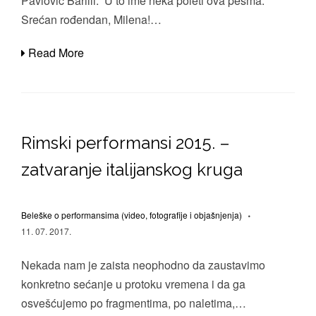
Pavlović Barilli. U to ime neka poleti ova pesma.
Srećan rođendan, Milena!…
Read More
Rimski performansi 2015. –
zatvaranje italijanskog kruga
Beleške o performansima (video, fotografije i objašnjenja)
11. 07. 2017.
Nekada nam je zaista neophodno da zaustavimo
konkretno sećanje u protoku vremena i da ga
osvešćujemo po fragmentima, po naletima,…