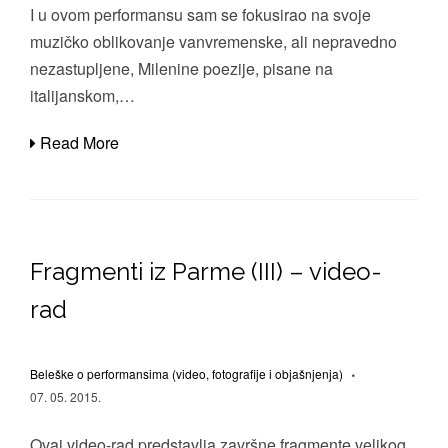
I u ovom performansu sam se fokusirao na svoje
muzičko oblikovanje vanvremenske, ali nepravedno
nezastupljene, Milenine poezije, pisane na
italijanskom,…
Read More
Fragmenti iz Parme (III) – video-
rad
Beleške o performansima (video, fotografije i objašnjenja)
07. 05. 2015.
Ovaj video-rad predstavlja završne fragmente velikog,