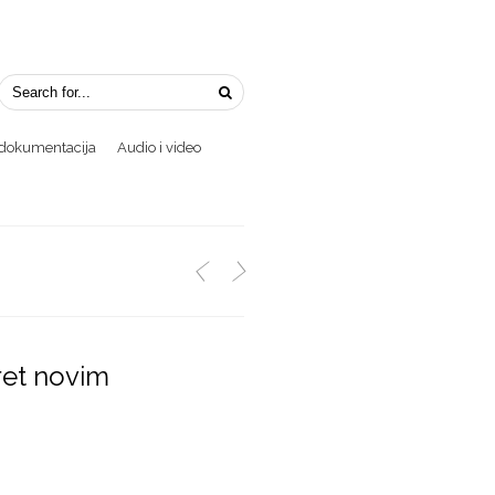
i dokumentacija
Audio i video
<
>
ret novim