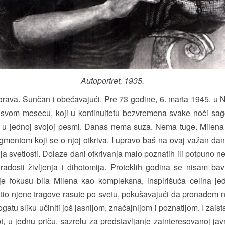
Autoportret, 1935.
orava. Sunčan i obećavajući. Pre 73 godine, 6. marta 1945. u Nj
 svom mesecu, koji u kontinuitetu bezvremena svake noći sag
a u jednoj svojoj pesmi. Danas nema suza. Nema tuge. Milen
gmentom koji se o njoj otkriva. I upravo baš na ovaj važan d
ja svetlosti. Dolaze dani otkrivanja malo poznatih ili potpuno
radosti življenja i dihotomija. Proteklih godina se nisam b
e fokusu bila Milena kao kompleksna, inspirišuća celina je
ratio njene tragove rasute po svetu, pokušavajući da pronađem n
tu sliku učiniti još jasnijom, značajnijom i poznatijom. I zaist
t, u jednu priču, sazrelu za predstavljanje zainteresovanoj ja