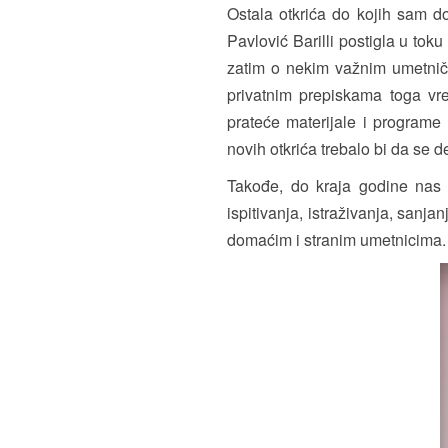
Ostala otkrića do kojih sam d
Pavlović Barilli postigla u to
zatim o nekim važnim umetnički
privatnim prepiskama toga vre
prateće materijale i programe
novih otkrića trebalo bi da se 
Takođe, do kraja godine nas
ispitivanja, istraživanja, sanjan
domaćim i stranim umetnicima. 