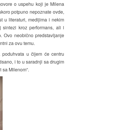
govore o uspehu koji je Milena
u skoro potpuno nepoznate ovde,
 u literaturi, medijima i nekim
sintezi kroz performans, ali i
o. Ovo neobično predstavljanje
ntni za ovu temu.
 poduhvata u čijem će centru
ntisano, i to u saradnji sa drugim
i sa Milenom”.