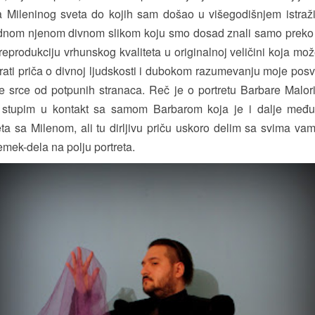
ta Mileninog sveta do kojih sam došao u višegodišnjem istr
ednom njenom divnom slikom koju smo dosad znali samo preko c
produkciju vrhunskog kvaliteta u originalnoj veličini koja može 
ati priča o divnoj ljudskosti i dubokom razumevanju moje posve
je srce od potpunih stranaca. Reč je o portretu Barbare Malori
 stupim u kontakt sa samom Barbarom koja je i dalje međ
ta sa Milenom, ali tu dirljivu priču uskoro delim sa svima va
mek-dela na polju portreta.