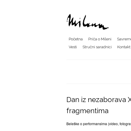
Početna
Priča o Mileni
Savreme
Vesti
Stručni saradnici
Kontakt
Dan iz nezaborava X
fragmentima
Beleške o performansima (video, fotograf