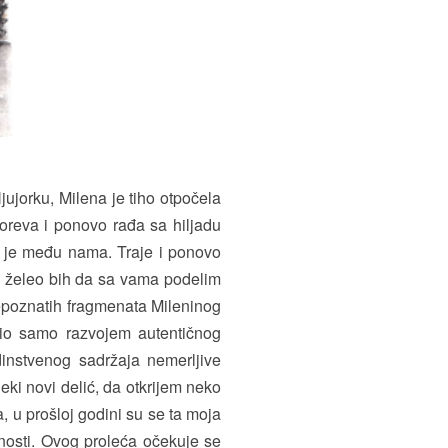
ujorku, Milena je tiho otpočela
oreva i ponovo rađa sa hiljadu
a je među nama. Traje i ponovo
an želeo bih da sa vama podelim
 nepoznatih fragmenata Mileninog
avio samo razvojem autentičnog
dinstvenog sadržaja nemerljive
eki novi delić, da otkrijem neko
a, u prošloj godini su se ta moja
vnosti. Ovog proleća očekuje se