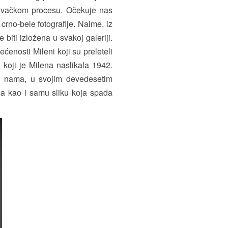
aživačkom procesu. Očekuje nas
rno-bele fotografije. Naime, iz
biti izložena u svakoj galeriji.
ćenosti Mileni koji su preleteli
 koji je Milena naslikala 1942.
u nama, u svojim devedesetim
ma kao i samu sliku koja spada