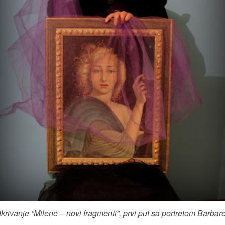
rivanje “Milene – novi fragmenti”, prvi put sa portretom Barbare