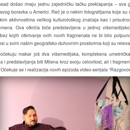
osad došao imaju jednu zajedničku tačku preklapanja – sva 
ku svog boravka u Americi. Reč je o nekim fotografijama koje s
m aktivnostima velikog kulturološkog značaja kao i prisutnost
mena. Ova otkrića biće predstavljena u jednoj višemedijskoj 
 bez kojih otkrivanje ovih novih fragmenata ne bi bilo potpun
desi u svim našim geografsko-duhovnim prostorima koji su releva
 očekuju makar još dva višemedijska, kompleksna umetnička
ja i predstavljanja biti Milena kroz svoju celovitost, ali i fragme
Očekuje se i realizacija novih epizoda video-serijala “Razgovor