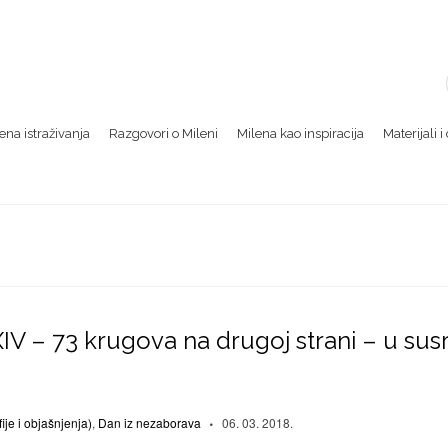
na istraživanja
Razgovori o Mileni
Milena kao inspiracija
Materijali 
IV – 73 krugova na drugoj strani – u sus
ije i objašnjenja)
,
Dan iz nezaborava
06. 03. 2018.