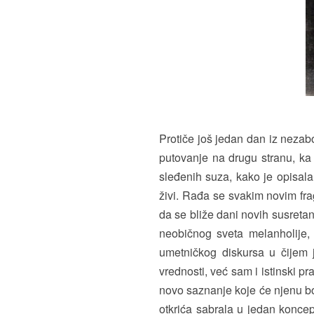
Protiče još jedan dan iz nezab
putovanje na drugu stranu, ka
sleđenih suza, kako je opisal
živi. Rađa se svakim novim fra
da se bliže dani novih susretan
neobičnog sveta melanholije, 
umetničkog diskursa u čijem j
vrednosti, već sam i istinski p
novo saznanje koje će njenu boga
otkrića sabrala u jedan koncep