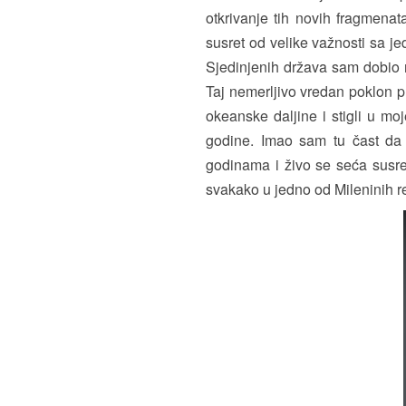
otkrivanje tih novih fragmena
susret od velike važnosti sa j
Sjedinjenih država sam dobio re
Taj nemerljivo vredan poklon pr
okeanske daljine i stigli u mo
godine. Imao sam tu čast da
godinama i živo se seća susre
svakako u jedno od Mileninih re