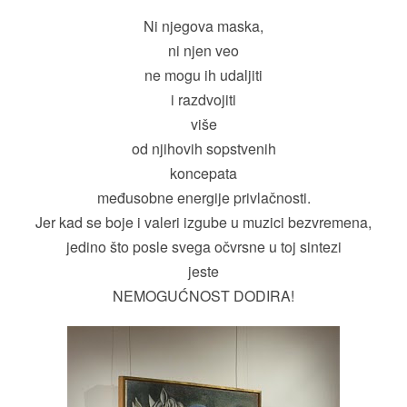
Ni njegova maska,
ni njen veo
ne mogu ih udaljiti
i razdvojiti
više
od njihovih sopstvenih
koncepata
međusobne energije privlačnosti.
Jer kad se boje i valeri izgube u muzici bezvremena,
jedino što posle svega očvrsne u toj sintezi
jeste
NEMOGUĆNOST DODIRA!