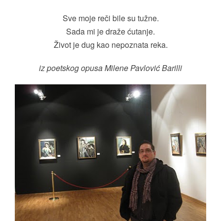
Sve moje reči bile su tužne.
Sada mi je draže ćutanje.
Život je dug kao nepoznata reka.
iz poetskog opusa Milene Pavlović Barilli