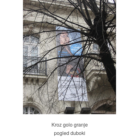
Kroz golo granje
pogled duboki