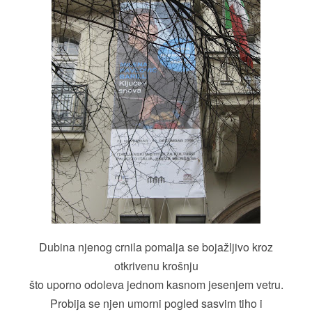
Dubina njenog crnila pomalja se bojažljivo kroz
otkrivenu krošnju
što uporno odoleva jednom kasnom jesenjem vetru.
Probija se njen umorni pogled sasvim tiho i