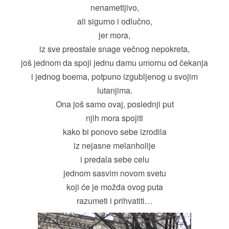
nenametljivo,
ali sigurno i odlučno,
jer mora,
iz sve preostale snage večnog nepokreta,
još jednom da spoji jednu damu umornu od čekanja
i jednog boema, potpuno izgubljenog u svojim
lutanjima.
Ona još samo ovaj, poslednji put
njih mora spojiti
kako bi ponovo sebe izrodila
iz nejasne melanholije
i predala sebe celu
jednom sasvim novom svetu
koji će je možda ovog puta
razumeti i prihvatiti…