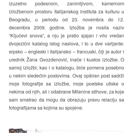
izuzetno podesnom, zanimljivom, kamernom
izložbenom prostoru Italijanskog instituta za kulturu u
Beogradu, u periodu od 23. novembra do 12.
decembra 2009. godine. Izložba je nosila naziv
“Ključevi snova”, a nju je pratio sjajan i vrlo vredan
dvojezični katalog istog naslova, i to u dve varijante:
srpsko – engleski i italijansko – francuski, čiji je autor i
urednik Žana Gvozdenović, inače i kustos izložbe. O
samoj izložbi, kao i o katalogu, biće pomena posebno
u nekim sledećim postovima. Ovaj opširan post sadrži
moje fotografije sa izložbe, moje poetske utiske o
nekima od njih, ali i odabrane Milenine stihove, za koje
sam smatrao da mogu da obrazuju pravu relaciju sa
fotografijama sa kojima su spojene.