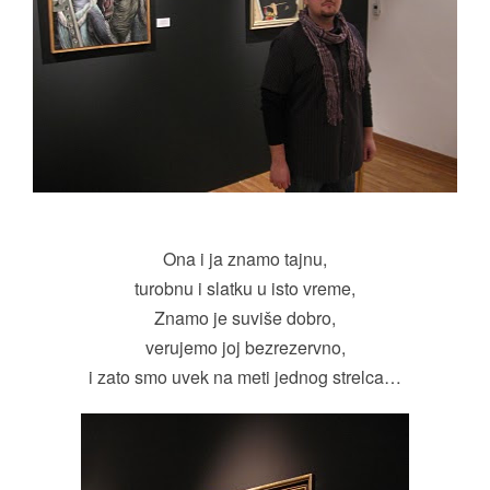
Ona i ja znamo tajnu,
turobnu i slatku u isto vreme,
Znamo je suviše dobro,
verujemo joj bezrezervno,
i zato smo uvek na meti jednog strelca…