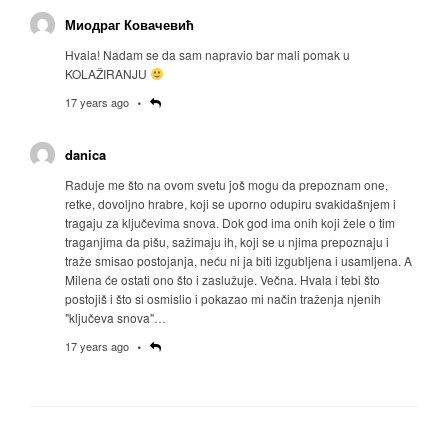
Миодраг Ковачевић
Hvala! Nadam se da sam napravio bar mali pomak u
KOLAŽIRANJU
17 years ago
danica
Raduje me što na ovom svetu još mogu da prepoznam one,
retke, dovoljno hrabre, koji se uporno odupiru svakidašnjem i
tragaju za ključevima snova. Dok god ima onih koji žele o tim
traganjima da pišu, sažimaju ih, koji se u njima prepoznaju i
traže smisao postojanja, neću ni ja biti izgubljena i usamljena. A
Milena će ostati ono što i zaslužuje. Večna. Hvala i tebi što
postojiš i što si osmislio i pokazao mi način traženja njenih
"ključeva snova"…
17 years ago