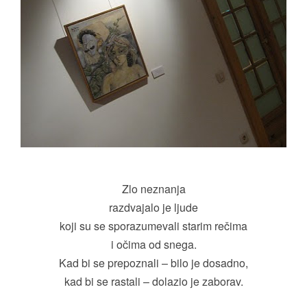
Zlo neznanja
razdvajalo je ljude
koji su se sporazumevali starim rečima
i očima od snega.
Kad bi se prepoznali – bilo je dosadno,
kad bi se rastali – dolazio je zaborav.