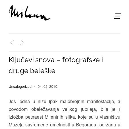
,
<
>
Ključevi snova – fotografske i
druge beleške
Uncategorized
04. 02. 2010.
Još jedna u nizu ipak malobrojnih manifestacija, a
povodom obeležavanja velikog jubileja, bila je i
izložba petnaest Mileninih slika, koje su u vlasništvu
Muzeja savremene umetnosti u Begoradu, održana u