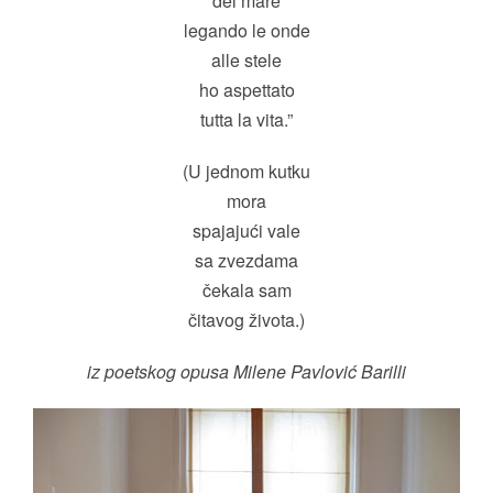
del mare
legando le onde
alle stele
ho aspettato
tutta la vita.”
(U jednom kutku
mora
spajajući vale
sa zvezdama
čekala sam
čitavog života.)
iz poetskog opusa Milene Pavlović Barilli