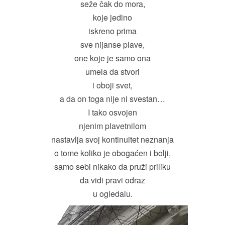
seže čak do mora,
koje jedino
iskreno prima
sve nijanse plave,
one koje je samo ona
umela da stvori
i oboji svet,
a da on toga nije ni svestan…
I tako osvojen
njenim plavetnilom
nastavlja svoj kontinuitet neznanja
o tome koliko je obogaćen i bolji,
samo sebi nikako da pruži priliku
da vidi pravi odraz
u ogledalu.