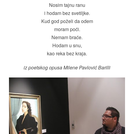
Nosim tajnu ranu
i hodam bez svetiljke.
Kud god poželi da odem
moram poći.
Nemam braće.
Hodam u snu,
kao reka bez kraja.
iz poetskog opusa Milene Pavlović Barilli