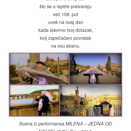
što se u leptire pretvaraju
već 108. put
uvek na ovaj dan
kada slavimo tvoj dolazak,
tvoj zapečaćeni povratak
na ovu stranu.
Scena iz performansa MILENA – JEDNA OD