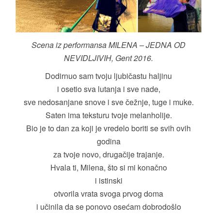
Scena iz performansa MILENA – JEDNA OD
NEVIDLJIVIH, Gent 2016.
Dodirnuo sam tvoju ljubičastu haljinu
i osetio sva lutanja i sve nade,
sve nedosanjane snove i sve čežnje, tuge i muke.
Saten ima teksturu tvoje melanholije.
Bio je to dan za koji je vredelo boriti se svih ovih
godina
za tvoje novo, drugačije trajanje.
Hvala ti, Milena, što si mi konačno
i istinski
otvorila vrata svoga prvog doma
i učinila da se ponovo osećam dobrodošlo