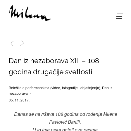
,
<
>
Dan iz nezaborava XIII – 108
godina drugačije svetlosti
Beleške o performansima (video, fotografije i objašnjenja)
,
Dan iz
nezaborava
05. 11. 2017.
Danas se navršava 108 godina od rođenja Milene
Pavlović Barilli.
U to ime neka poleti ova pesma.