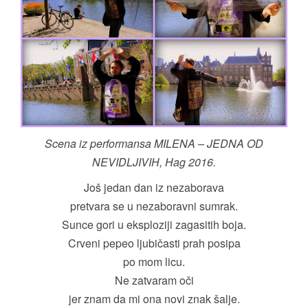
Scena iz performansa MILENA – JEDNA OD
NEVIDLJIVIH, Hag 2016.
Još jedan dan iz nezaborava
pretvara se u nezaboravni sumrak.
Sunce gori u eksploziji zagasitih boja.
Crveni pepeo ljubičasti prah posipa
po mom licu.
Ne zatvaram oči
jer znam da mi ona novi znak šalje.