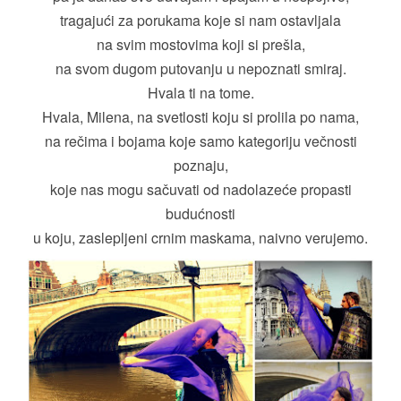
tragajući za porukama koje si nam ostavljala
na svim mostovima koji si prešla,
na svom dugom putovanju u nepoznati smiraj.
Hvala ti na tome.
Hvala, Milena, na svetlosti koju si prolila po nama,
na rečima i bojama koje samo kategoriju večnosti
poznaju,
koje nas mogu sačuvati od nadolazeće propasti
budućnosti
u koju, zaslepljeni crnim maskama, naivno verujemo.