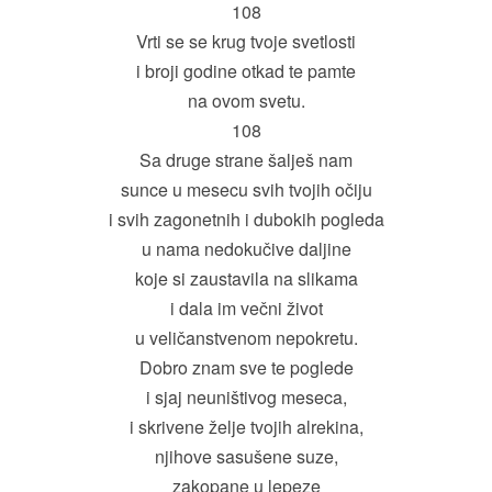
108
Vrti se se krug tvoje svetlosti
i broji godine otkad te pamte
na ovom svetu.
108
Sa druge strane šalješ nam
sunce u mesecu svih tvojih očiju
i svih zagonetnih i dubokih pogleda
u nama nedokučive daljine
koje si zaustavila na slikama
i dala im večni život
u veličanstvenom nepokretu.
Dobro znam sve te poglede
i sjaj neuništivog meseca,
i skrivene želje tvojih alrekina,
njihove sasušene suze,
zakopane u lepeze