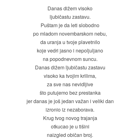
Danas dižem visoko
ljubičastu zastavu.
Puštam je da leti slobodno
po mladom novembarskom nebu,
da uranja u tvoje plavetnilo
koje vedri jasno i nepoljuljano
na popodnevnom suncu.
Danas dižem ljubičastu zastavu
visoko ka tvojim krilima,
za sve nas nevidljive
što putujemo bez prestanka
jer danas je još jedan važan i veliki dan
izronio iz nezaborava.
Krug tvog novog trajanja
otkucao je u tišini
naizgled običan broj.