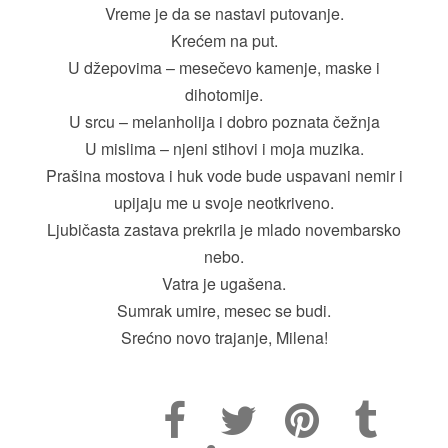
Vreme je da se nastavi putovanje.
Krećem na put.
U džepovima – mesečevo kamenje, maske i
dihotomije.
U srcu – melanholija i dobro poznata čežnja
U mislima – njeni stihovi i moja muzika.
Prašina mostova i huk vode bude uspavani nemir i
upijaju me u svoje neotkriveno.
Ljubičasta zastava prekrila je mlado novembarsko
nebo.
Vatra je ugašena.
Sumrak umire, mesec se budi.
Srećno novo trajanje, Milena!