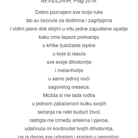
NEVIDLJIVIH, Prag 2016.
Dobro poznajem sve tvoje ruke
što su čeznule za dodirima i zagrljajima
i vidim jasno dok stojim u vrtu jedne zapuštene opatije
kako crne lepeze pretvaraju
u krhke ljubičaste leptire
u koje si rasula
sve svoje dihotomije
i melanholije
u samo jednoj noći
sagorelog meseca.
Možda si me tada rodila
u jednom zabačenom kutku svojih
sećanja na neki budući život,
rastrgla me između arlekina i pjeroa,
udahnula mi kontinuitet tvojih dihotomija,
pa ja danas sve udvajam i spajam u nespojivo,