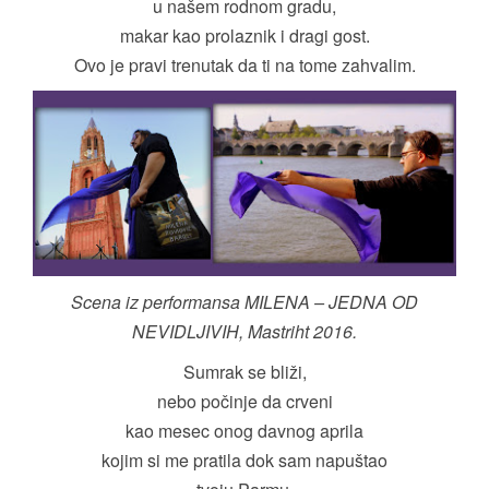
u našem rodnom gradu,
makar kao prolaznik i dragi gost.
Ovo je pravi trenutak da ti na tome zahvalim.
Scena iz performansa MILENA – JEDNA OD
NEVIDLJIVIH, Mastriht 2016.
Sumrak se bliži,
nebo počinje da crveni
kao mesec onog davnog aprila
kojim si me pratila dok sam napuštao