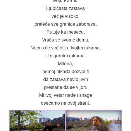
tvoju Parmu.
Ljubičasta zastava
već je visoko,
preleće sve granice zaborava.
Putuje ka mesecu.
Vraća se svome domu.
Noćas će već biti u tvojim rukama.
U sigurnim rukama.
Milena,
nemoj nikada dozvoliti
da zastava nevidljivih
prestane da se vijori.
Mi tvoj vetar nade i snage
osećamo na ovoj strani.