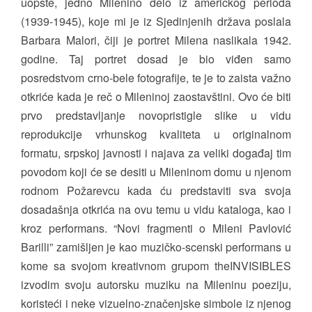
uopšte, jedno Milenino delo iz američkog perioda
(1939-1945), koje mi je iz Sjedinjenih država poslala
Barbara Malori, čiji je portret Milena naslikala 1942.
godine. Taj portret dosad je bio viđen samo
posredstvom crno-bele fotografije, te je to zaista važno
otkriće kada je reč o Mileninoj zaostavštini. Ovo će biti
prvo predstavljanje novopristigle slike u vidu
reprodukcije vrhunskog kvaliteta u originalnom
formatu, srpskoj javnosti i najava za veliki događaj tim
povodom koji će se desiti u Mileninom domu u njenom
rodnom Požarevcu kada ću predstaviti sva svoja
dosadašnja otkrića na ovu temu u vidu kataloga, kao i
kroz performans. “Novi fragmenti o Mileni Pavlović
Barilli” zamišljen je kao muzičko-scenski performans u
kome sa svojom kreativnom grupom theINVISIBLES
izvodim svoju autorsku muziku na Mileninu poeziju,
koristeći i neke vizuelno-značenjske simbole iz njenog