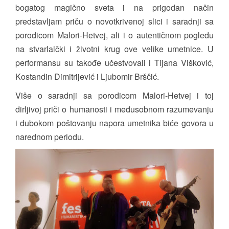
bogatog magično sveta i na prigodan način
predstavljam priču o novotkrivenoj slici i saradnji sa
porodicom Malori-Hetvej, ali i o autentičnom pogledu
na stvarlalčki i životni krug ove velike umetnice. U
performansu su takođe učestvovali i Tijana Višković,
Kostandin Dimitrijević i Ljubomir Brščić.
Više o saradnji sa porodicom Malori-Hetvej i toj
dirljivoj priči o humanosti i međusobnom razumevanju
i dubokom poštovanju napora umetnika biće govora u
narednom periodu.