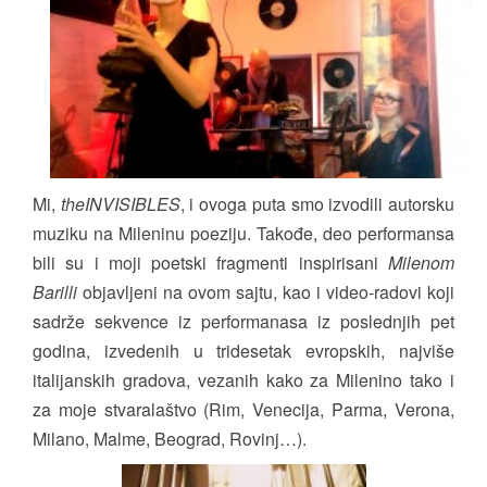
Mi,
theINVISIBLES
, i ovoga puta smo izvodili autorsku
muziku na Mileninu poeziju. Takođe, deo performansa
bili su i moji poetski fragmenti inspirisani
Milenom
Barilli
objavljeni na ovom sajtu, kao i video-radovi koji
sadrže sekvence iz performanasa iz poslednjih pet
godina, izvedenih u tridesetak evropskih, najviše
italijanskih gradova, vezanih kako za Milenino tako i
za moje stvaralaštvo (Rim, Venecija, Parma, Verona,
Milano, Malme, Beograd, Rovinj…).