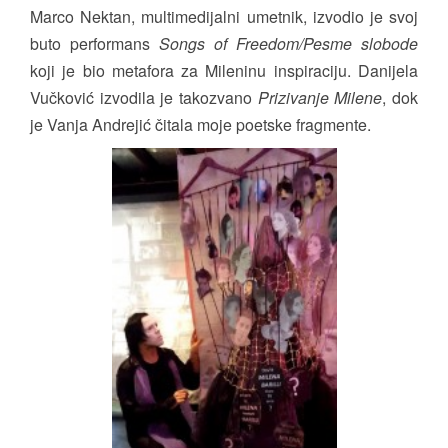
Marco Nektan
, multimedijalni umetnik, izvodio je svoj
buto performans
Songs of Freedom/Pesme slobode
koji je bio metafora za Mileninu inspiraciju.
Danijela
Vučković
izvodila je takozvano
Prizivanje Milene
, dok
je
Vanja Andrejić
čitala moje poetske fragmente.