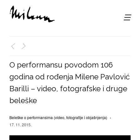
,
<
>
O performansu povodom 106
godina od rođenja Milene Pavlović
Barilli – video, fotografske i druge
beleške
Beleške o performansima (video, fotografije i objašnjenja)
17. 11. 2015.