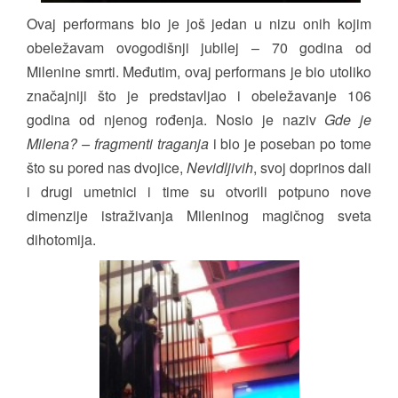
Ovaj performans bio je još jedan u nizu onih kojim
obeležavam ovogodišnji jubilej – 70 godina od
Milenine smrti. Međutim, ovaj performans je bio utoliko
značajniji što je predstavljao i obeležavanje 106
godina od njenog rođenja. Nosio je naziv
Gde je
Milena? – fragmenti traganja
i bio je poseban po tome
što su pored nas dvojice,
Nevidljivih
, svoj doprinos dali
i drugi umetnici i time su otvorili potpuno nove
dimenzije istraživanja Mileninog magičnog sveta
dihotomija.