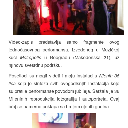
Video-zapis predstavlja samo fragmente ovog
jednočasovnog performansa, izvedenog u Muzičkoj
kući
Metropolis
u Beogradu (Makedonska 21), uz
njihovu svesrdnu podršku.
Posetioci su mogli videti i moju instalaciju
Njenih 36
lica
koja je sinteza svih ovogodišnjih instalacija koje
su pratile performanse povodom jubileja. Saržala je 36
Mileninih reprodukcija fotografija i autoportreta. Ovaj
broj se namerno poklapa sa brojem njenih godina.