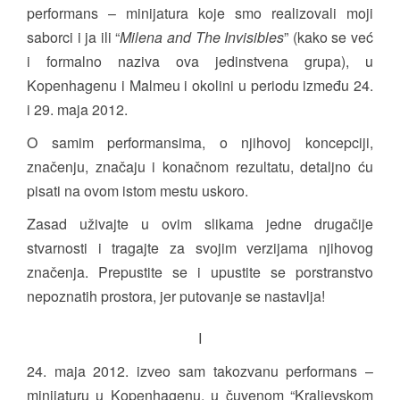
performans – minijatura koje smo realizovali moji
saborci i ja ili “
Milena and The Invisibles
” (kako se već
i formalno naziva ova jedinstvena grupa), u
Kopenhagenu i Malmeu i okolini u periodu između 24.
i 29. maja 2012.
O samim performansima, o njihovoj koncepciji,
značenju, značaju i konačnom rezultatu, detaljno ću
pisati na ovom istom mestu uskoro.
Zasad uživajte u ovim slikama jedne drugačije
stvarnosti i tragajte za svojim verzijama njihovog
značenja. Prepustite se i upustite se porstranstvo
nepoznatih prostora, jer putovanje se nastavlja!
I
24. maja 2012. izveo sam takozvanu performans –
minijaturu u Kopenhagenu, u čuvenom “Kraljevskom