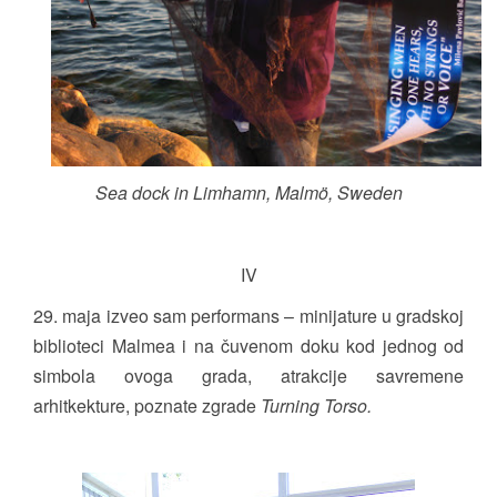
Sea dock in Limhamn, Malmö, Sweden
IV
29. maja izveo sam performans – minijature u gradskoj
biblioteci Malmea i na čuvenom doku kod jednog od
simbola ovoga grada, atrakcije savremene
arhitkekture, poznate zgrade
Turning Torso.