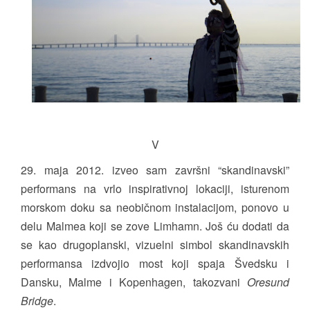
V
29. maja 2012. izveo sam završni “skandinavski”
performans na vrlo inspirativnoj lokaciji, isturenom
morskom doku sa neobičnom instalacijom, ponovo u
delu Malmea koji se zove Limhamn. Još ću dodati da
se kao drugoplanski, vizuelni simbol skandinavskih
performansa izdvojio most koji spaja Švedsku i
Dansku, Malme i Kopenhagen, takozvani
Oresund
Bridge
.