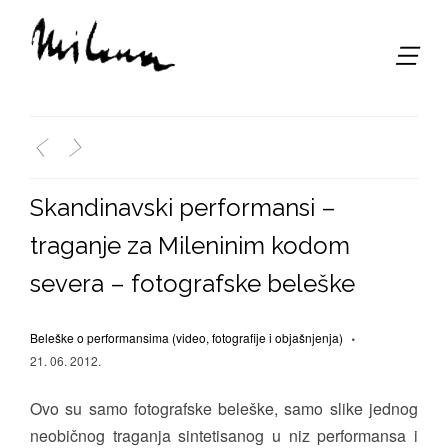
,
<
>
Skandinavski performansi –
traganje za Mileninim kodom
severa – fotografske beleške
Beleške o performansima (video, fotografije i objašnjenja)
21. 06. 2012.
Ovo su samo fotografske beleške, samo slike jednog
neobičnog traganja sintetisanog u niz performansa i