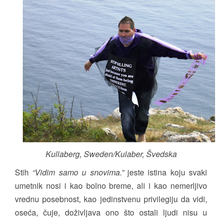
Kullaberg, Sweden/Kulaber, Švedska
Stih
“Vidim samo u snovima.”
jeste istina koju svaki
umetnik nosi i kao bolno breme, ali i kao nemerljivo
vrednu posebnost, kao jedinstvenu privilegiju da vidi,
oseća, čuje, doživljava ono što ostali ljudi nisu u