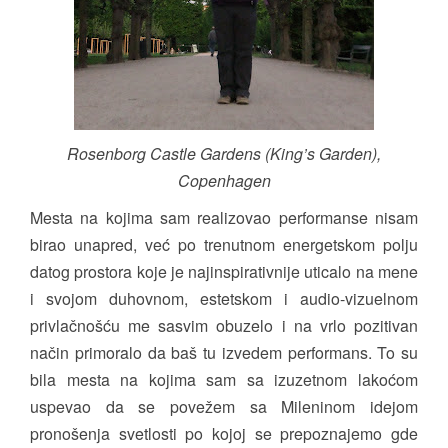
Rosenborg Castle Gardens (King’s Garden),
Copenhagen
Mesta na kojima sam realizovao performanse nisam
birao unapred, već po trenutnom energetskom polju
datog prostora koje je najinspirativnije uticalo na mene
i svojom duhovnom, estetskom i audio-vizuelnom
privlačnošću me sasvim obuzelo i na vrlo pozitivan
način primoralo da baš tu izvedem performans. To su
bila mesta na kojima sam sa izuzetnom lakoćom
uspevao da se povežem sa Mileninom idejom
pronošenja svetlosti po kojoj se prepoznajemo gde