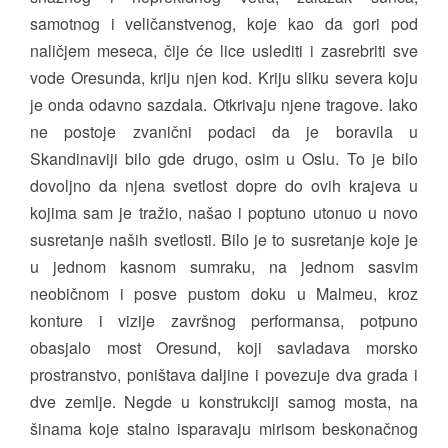
samotnog i veličanstvenog, koje kao da gori pod
naličjem meseca, čije će lice uslediti i zasrebriti sve
vode Oresunda, kriju njen kod. Kriju sliku severa koju
je onda odavno sazdala. Otkrivaju njene tragove. Iako
ne postoje zvanični podaci da je boravila u
Skandinaviji bilo gde drugo, osim u Oslu. To je bilo
dovoljno da njena svetlost dopre do ovih krajeva u
kojima sam je tražio, našao i poptuno utonuo u novo
susretanje naših svetlosti. Bilo je to susretanje koje je
u jednom kasnom sumraku, na jednom sasvim
neobičnom i posve pustom doku u Malmeu, kroz
konture i vizije završnog performansa, potpuno
obasjalo most Oresund, koji savladava morsko
prostranstvo, poništava daljine i povezuje dva grada i
dve zemlje. Negde u konstrukciji samog mosta, na
šinama koje stalno isparavaju mirisom beskonačnog