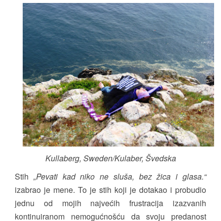
Kullaberg, Sweden/Kulaber, Švedska
Stih
„Pevati kad niko ne sluša, bez žica i glasa.“
izabrao je mene. To je stih koji je dotakao i probudio
jednu od mojih najvećih frustracija izazvanih
kontinuiranom nemogućnošću da svoju predanost