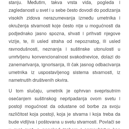
stanju. Međutim, takva vrsta vida, pogleda i
zagledanosti u svet i u sebe često dovodi do podizanja
visokih zidova nerazumevanja između umetnika i
okruženja stvarnosti koje često nije u mogućnosti da
podjednako jasno spozna, shvati i prihvati njegove
vizije, te, ili usled straha od nepoznatog, ili usled
ravnodušnosti, neznanja i suštinske utonulosti u
umrtvljenu konvencionalnost svakodnevice, dolazi do
zanemarivanja, ignorisanja, ili čak jasnog odbacivanja
umetnika iz uspostavljenog sistema stvarnosti, iz
nametnutih društvenih okvira.
U tom slučaju, umetnik je ophrvan sveprisutnim
osećanjem suštinskog nepripadanja ovom svetu i
postoji mogućnost da odustane od borbe za svoju
različitost koja postoji, koja je stvarna i koja treba da
bude vidljiva i poštovana u svetu stvarnosti. Povlači se