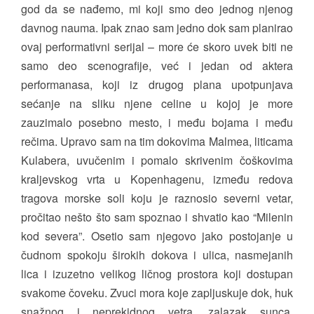
god da se nađemo, mi koji smo deo jednog njenog
davnog nauma. Ipak znao sam jedno dok sam planirao
ovaj performativni serijal – more će skoro uvek biti ne
samo deo scenografije, već i jedan od aktera
performanasa, koji iz drugog plana upotpunjava
sećanje na sliku njene celine u kojoj je more
zauzimalo posebno mesto, i među bojama i među
rečima. Upravo sam na tim dokovima Malmea, liticama
Kulabera, uvučenim i pomalo skrivenim čoškovima
kraljevskog vrta u Kopenhagenu, između redova
tragova morske soli koju je raznosio severni vetar,
pročitao nešto što sam spoznao i shvatio kao “Milenin
kod severa”. Osetio sam njegovo jako postojanje u
čudnom spokoju širokih dokova i ulica, nasmejanih
lica i izuzetno velikog ličnog prostora koji dostupan
svakome čoveku. Zvuci mora koje zapljuskuje dok, huk
snažnog i neprekidnog vetra, zalazak sunca,