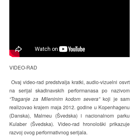
VIDEO-RAD
Ovaj video-rad predstvalja kratki, audio-vizuelni osvrt
na serijal skadinavskih performanasa po nazivom
“Traganje za Mileninim kodom severa”
koji je sam
realizovao krajem maja 2012. godine u Kopenhagenu
(Danska), Malmeu (Švedska) i nacionalnom parku
Kulaber (Švedska). Video-rad hronološki prikazuje
razvoj ovog performativnog serijala.