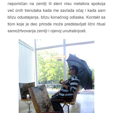
nepomičan na zemlji ili steni nisu metafora spokoja
već onih trenutaka kada me savlada očaj i kada sam
blizu odustajanja, blizu konačnog odlaska. Kontakt sa
tlom koje je deo prirode može predstavljati lični ritual
samožrtvovanja zemlji i njenoj unutrašnjosti.