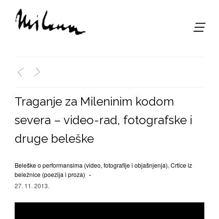
,
<
>
Traganje za Mileninim kodom
severa – video-rad, fotografske i
druge beleške
Beleške o performansima (video, fotografije i objašnjenja)
,
Crtice iz
beležnice (poezija i proza)
27. 11. 2013.