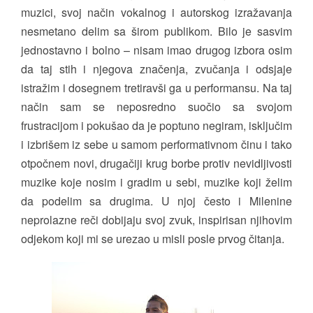
muzici, svoj način vokalnog i autorskog izražavanja
nesmetano delim sa širom publikom. Bilo je sasvim
jednostavno i bolno – nisam imao drugog izbora osim
da taj stih i njegova značenja, zvučanja i odsjaje
istražim i dosegnem tretiravši ga u performansu. Na taj
način sam se neposredno suočio sa svojom
frustracijom i pokušao da je poptuno negiram, isključim
i izbrišem iz sebe u samom performativnom činu i tako
otpočnem novi, drugačiji krug borbe protiv nevidljivosti
muzike koje nosim i gradim u sebi, muzike koji želim
da podelim sa drugima. U njoj često i Milenine
neprolazne reči dobijaju svoj zvuk, inspirisan njihovim
odjekom koji mi se urezao u misli posle prvog čitanja.