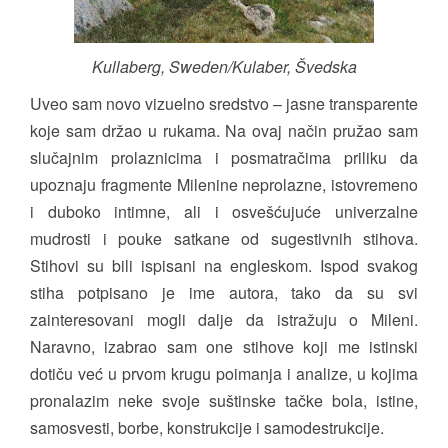
Kullaberg, Sweden/Kulaber, Švedska
Uveo sam novo vizuelno sredstvo – jasne transparente
koje sam držao u rukama. Na ovaj način pružao sam
slučajnim prolaznicima i posmatračima priliku da
upoznaju fragmente Milenine neprolazne, istovremeno
i duboko intimne, ali i osvešćujuće univerzalne
mudrosti i pouke satkane od sugestivnih stihova.
Stihovi su bili ispisani na engleskom. Ispod svakog
stiha potpisano je ime autora, tako da su svi
zainteresovani mogli dalje da istražuju o Mileni.
Naravno, izabrao sam one stihove koji me istinski
dotiču već u prvom krugu poimanja i analize, u kojima
pronalazim neke svoje suštinske tačke bola, istine,
samosvesti, borbe, konstrukcije i samodestrukcije.