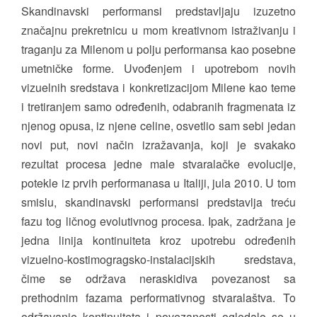
Skandinavski performansi predstavljaju izuzetno
značajnu prekretnicu u mom kreativnom istraživanju i
traganju za Milenom u polju performansa kao posebne
umetničke forme. Uvođenjem i upotrebom novih
vizuelnih sredstava i konkretizacijom Milene kao teme
i tretiranjem samo određenih, odabranih fragmenata iz
njenog opusa, iz njene celine, osvetlio sam sebi jedan
novi put, novi način izražavanja, koji je svakako
rezultat procesa jedne male stvaralačke evolucije,
potekle iz prvih performanasa u Italiji, jula 2010. U tom
smislu, skandinavski performansi predstavlja treću
fazu tog ličnog evolutivnog procesa. Ipak, zadržana je
jedna linija kontinuiteta kroz upotrebu određenih
vizuelno-kostimogragsko-instalacijskih sredstava,
čime se održava neraskidiva povezanost sa
prethodnim fazama performativnog stvaralaštva. To
održavanje kontinuiteta i povezanosti ogledalo se u