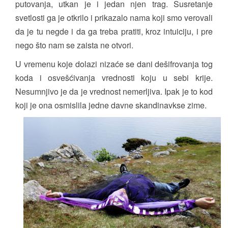
putovanja, utkan je i jedan njen trag. Susretanje
svetlosti ga je otkrilo i prikazalo nama koji smo verovali
da je tu negde i da ga treba pratiti, kroz intuiciju, i pre
nego što nam se zaista ne otvori.
U vremenu koje dolazi nizaće se dani dešifrovanja tog
koda i osvešćivanja vrednosti koju u sebi krije.
Nesumnjivo je da je vrednost nemerljiva. Ipak je to kod
koji je ona osmislila jedne davne skandinavkse zime.