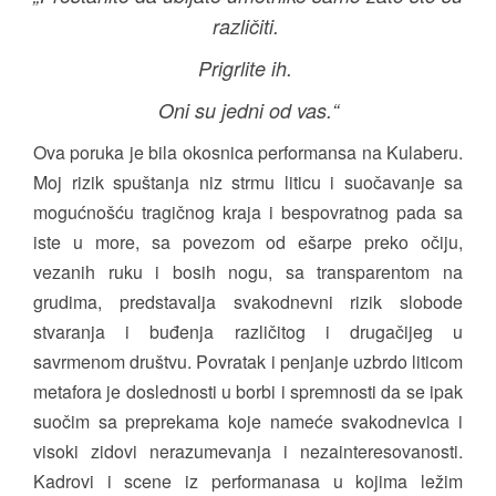
različiti.
Prigrlite ih.
Oni su jedni od vas.“
Ova poruka je bila okosnica performansa na Kulaberu.
Moj rizik spuštanja niz strmu liticu i suočavanje sa
mogućnošću tragičnog kraja i bespovratnog pada sa
iste u more, sa povezom od ešarpe preko očiju,
vezanih ruku i bosih nogu, sa transparentom na
grudima, predstavalja svakodnevni rizik slobode
stvaranja i buđenja različitog i drugačijeg u
savrmenom društvu. Povratak i penjanje uzbrdo liticom
metafora je doslednosti u borbi i spremnosti da se ipak
suočim sa preprekama koje nameće svakodnevica i
visoki zidovi nerazumevanja i nezainteresovanosti.
Kadrovi i scene iz performanasa u kojima ležim