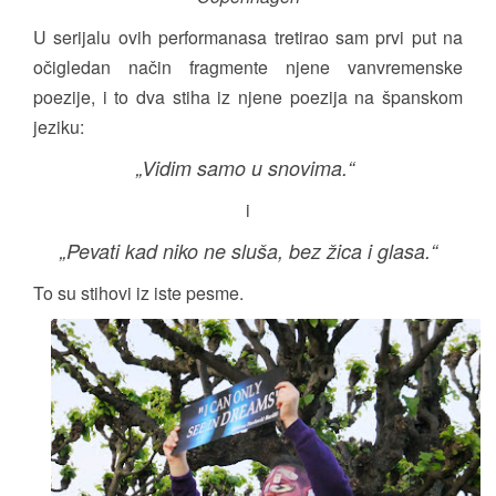
U serijalu ovih performanasa tretirao sam prvi put na
očigledan način fragmente njene vanvremenske
poezije, i to dva stiha iz njene poezija na španskom
jeziku:
„Vidim samo u snovima.“
i
„Pevati kad niko ne sluša, bez žica i glasa.“
To su stihovi iz iste pesme.