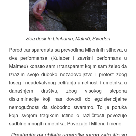
Sea dock in Limhamn, Malmö, Sweden
Pored transparenata sa prevodima Mileninih stihova, u
dva performansa (Kulaber i završni performans u
Malmeu) koristio sam i transparent kojim sam želeo da
izrazim svoje duboko nezadovoljstvo i protest zbog
lošeg i neadekatvnog tretiranja umetnosti i umetnika u
današnjem društvu, zbog visokog stepena
diskriminacije koji nas dovodi do egzistencijalne
nemogućnosti da slobodno stvaramo. To je poruka
koja svojom tragikom istine o različitosti povezuje
sudbine mnogih umetnika. Povezuje i Milenu i mene.
„Prestanite da ubijate umetnike samo zato što su