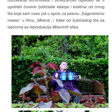
upotrebi čuvene ljubičaste ešarpe i kostima od crnog
tila koje sam uveo još u spotu za pesmu „Sagorećemo
mesec“ u filmu „Milena“, i trake od ljubičastog tila sa
isečcima sa reprodukcija Mileninih slika.