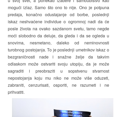
u svoj svet, a ponekad izabere i samoubistvo kao
mogući izlaz. Samo što ono to nije. Ono je potpuna
predaja, konačno odustajanje od borbe, poslednji
iskaz neshvaćene individue o ogromnoj nadi da će
posle života na ovako sazdanom svetu, tamo negde
moći slobodno da deluje, da gleda i da se ogleda u
snovima, nesmetano, daleko od neminovnosti
turobnog postojanja. To je poslednji umetnikov iskaz o
bezgraničnosti nade i snažne želje da takvim
odlaskom može ostvariti svoju utopiju, da je može
sagraditi i preobraziti u sopstvenu stvarnost
nepostojanja koju mu niko ne može više oduzeti,
zabraniti, cenzurisati, osporiti, ne razumeti i ne
prihvatiti.