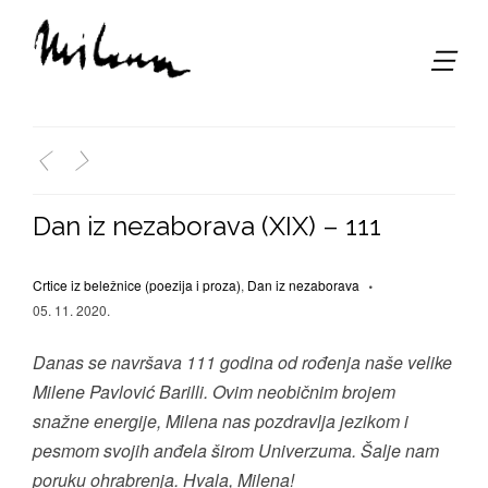
,
<
>
Dan iz nezaborava (XIX) – 111
Crtice iz beležnice (poezija i proza)
,
Dan iz nezaborava
05. 11. 2020.
Danas se navršava 111 godina od rođenja naše velike
Milene Pavlović Barilli. Ovim neobičnim brojem
snažne energije, Milena nas pozdravlja jezikom i
pesmom svojih anđela širom Univerzuma. Šalje nam
poruku ohrabrenja. Hvala, Milena!