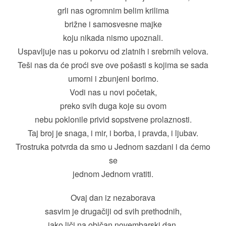
grli nas ogromnim belim krilima
brižne i samosvesne majke
koju nikada nismo upoznali.
Uspavljuje nas u pokorvu od zlatnih i srebrnih velova.
Teši nas da će proći sve ove pošasti s kojima se sada
umorni i zbunjeni borimo.
Vodi nas u novi početak,
preko svih duga koje su ovom
nebu poklonile privid sopstvene prolaznosti.
Taj broj je snaga, i mir, i borba, i pravda, i ljubav.
Trostruka potvrda da smo u Jednom sazdani i da ćemo
se
jednom Jednom vratiti.
Ovaj dan iz nezaborava
sasvim je drugačiji od svih prethodnih,
iako liči na običan novembarski dan.