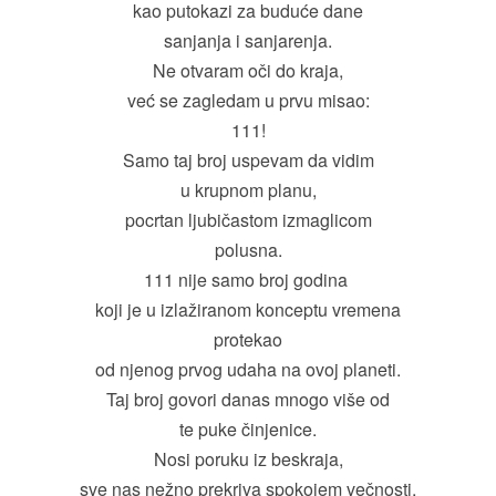
kao putokazi za buduće dane
sanjanja i sanjarenja.
Ne otvaram oči do kraja,
već se zagledam u prvu misao:
111!
Samo taj broj uspevam da vidim
u krupnom planu,
pocrtan ljubičastom izmaglicom
polusna.
111 nije samo broj godina
koji je u izlažiranom konceptu vremena
protekao
od njenog prvog udaha na ovoj planeti.
Taj broj govori danas mnogo više od
te puke činjenice.
Nosi poruku iz beskraja,
sve nas nežno prekriva spokojem večnosti,