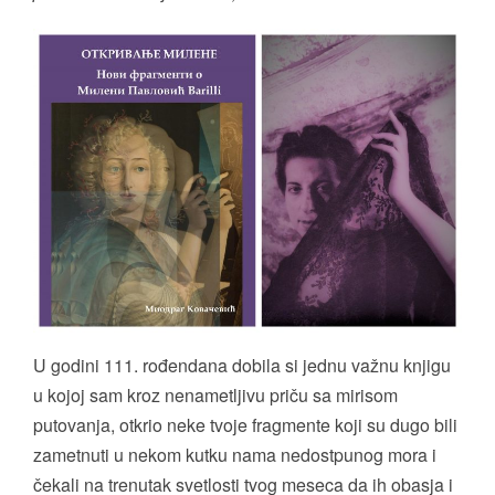
U godini 111. rođendana dobila si jednu važnu knjigu
u kojoj sam kroz nenametljivu priču sa mirisom
putovanja, otkrio neke tvoje fragmente koji su dugo bili
zametnuti u nekom kutku nama nedostpunog mora i
čekali na trenutak svetlosti tvog meseca da ih obasja i