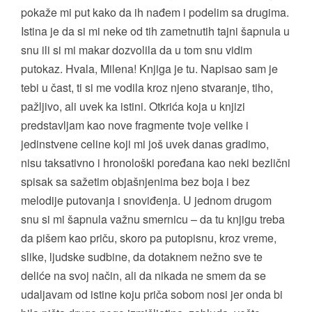
pokaže mi put kako da ih nađem i podelim sa drugima.
Istina je da si mi neke od tih zametnutih tajni šapnula u
snu ili si mi makar dozvolila da u tom snu vidim
putokaz. Hvala, Milena! Knjiga je tu. Napisao sam je
tebi u čast, ti si me vodila kroz njeno stvaranje, tiho,
pažljivo, ali uvek ka istini. Otkrića koja u knjizi
predstavljam kao nove fragmente tvoje velike i
jedinstvene celine koji mi još uvek danas gradimo,
nisu taksativno i hronološki poređana kao neki bezlični
spisak sa sažetim objašnjenima bez boja i bez
melodije putovanja i snoviđenja. U jednom drugom
snu si mi šapnula važnu smernicu – da tu knjigu treba
da pišem kao priču, skoro pa putopisnu, kroz vreme,
slike, ljudske sudbine, da dotaknem nežno sve te
deliće na svoj način, ali da nikada ne smem da se
udaljavam od istine koju priča sobom nosi jer onda bi