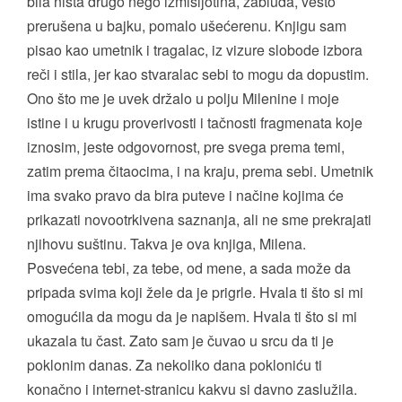
bila ništa drugo nego izmišljotina, zabluda, vešto
prerušena u bajku, pomalo ušećerenu. Knjigu sam
pisao kao umetnik i tragalac, iz vizure slobode izbora
reči i stila, jer kao stvaralac sebi to mogu da dopustim.
Ono što me je uvek držalo u polju Milenine i moje
istine i u krugu proverivosti i tačnosti fragmenata koje
iznosim, jeste odgovornost, pre svega prema temi,
zatim prema čitaocima, i na kraju, prema sebi. Umetnik
ima svako pravo da bira puteve i načine kojima će
prikazati novootrkivena saznanja, ali ne sme prekrajati
njihovu suštinu. Takva je ova knjiga, Milena.
Posvećena tebi, za tebe, od mene, a sada može da
pripada svima koji žele da je prigrle. Hvala ti što si mi
omogućila da mogu da je napišem. Hvala ti što si mi
ukazala tu čast. Zato sam je čuvao u srcu da ti je
poklonim danas. Za nekoliko dana pokloniću ti
konačno i internet-stranicu kakvu si davno zaslužila.