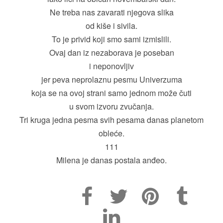
Ne treba nas zavarati njegova slika
od kiše i sivila.
To je privid koji smo sami izmislili.
Ovaj dan iz nezaborava je poseban
i neponovljiv
jer peva neprolaznu pesmu Univerzuma
koja se na ovoj strani samo jednom može čuti
u svom izvoru zvučanja.
Tri kruga jedna pesma svih pesama danas planetom
obleće.
111
Milena je danas postala anđeo.