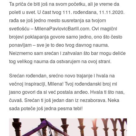
Ta priča će biti još na svom početku, ali je vreme da
poleti u svet. U čast tvog 111. rođendana, 11.11.2020.
rađa se još jedno mesto susretanja sa tvojom
svetlošću – MilenaPavlovicBarill.com. Ovi magični
brojevi poklapanja govore samo jedno, ono što često
ponavljam – sve je to deo tvog davnog nauma.
Neizmerno sam srećan i zahvalan što bar mogu deliće
tog velikog nauma da ostvarujem na ovoj strani.
Srećan rođendan, srećno novo trajanje i hvala na
večnoj inspiraciji, Milena! Tvoj rođendanski broj mi
jasno govori da si već postala anđeo. Hvala ti što nas,
čuvaš. Srećan ti još jedan dan iz nezaborava. Neka
sada poteče još jedna pesma tebi!