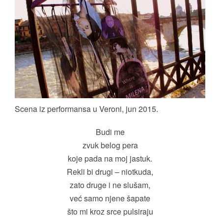
Scena iz performansa u Veroni, jun 2015.
Budi me
zvuk belog pera
koje pada na moj jastuk.
Rekli bi drugi – niotkuda,
zato druge i ne slušam,
već samo njene šapate
što mi kroz srce pulsiraju