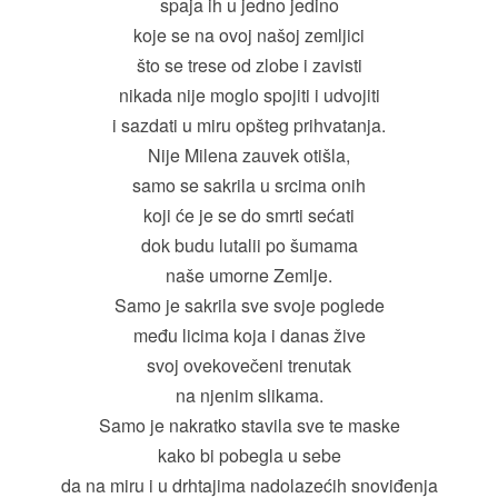
spaja ih u jedno jedino
koje se na ovoj našoj zemljici
što se trese od zlobe i zavisti
nikada nije moglo spojiti i udvojiti
i sazdati u miru opšteg prihvatanja.
Nije Milena zauvek otišla,
samo se sakrila u srcima onih
koji će je se do smrti sećati
dok budu lutalii po šumama
naše umorne Zemlje.
Samo je sakrila sve svoje poglede
među licima koja i danas žive
svoj ovekovečeni trenutak
na njenim slikama.
Samo je nakratko stavila sve te maske
kako bi pobegla u sebe
da na miru i u drhtajima nadolazećih snoviđenja