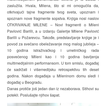
zaslužila. Hvala, Milena, što si mi omogućila da,
otkrivajući tajne fragmente tvog sveta, upoznam i
spoznam nove fragmente sopstva. Knjiga nosi naslov
OTKRIVANJE MILENE – Novi fragmenti o Mileni
Pavlović Barilli, a u izdanju Galerije Milene Pavlović
Barilli u Požarevcu. Takođe, predstavljanje knjige je i
povod za svečano obeležavanje mog malog jubileja –
10 godina istraživačkog i umetničkog rada
posvećenog Mileni kao i 10 godina bavljenja
multimedijalnim performansom. U tom smislu, događaj
će sadržati i višemedijsku retrospektivu tih deset
godina. Nakon događaja u Mileninom domu sledi i
događaj u Beogradu.
Danas protiče još jedan dan iz nezaborava. Stihovi su
potekli. Poslušajte njihov šapat.