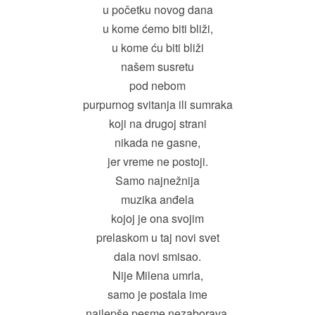
u početku novog dana
u kome ćemo biti bliži,
u kome ću biti bliži
našem susretu
pod nebom
purpurnog svitanja ili sumraka
koji na drugoj strani
nikada ne gasne,
jer vreme ne postoji.
Samo najnežnija
muzika anđela
kojoj je ona svojim
prelaskom u taj novi svet
dala novi smisao.
Nije Milena umrla,
samo je postala ime
najlepše pesme nezaborava.