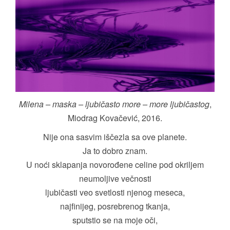
Milena – maska – ljubičasto more – more ljubičastog
,
Miodrag Kovačević, 2016.
Nije ona sasvim iščezla sa ove planete.
Ja to dobro znam.
U noći sklapanja novorođene celine pod okriljem
neumoljive večnosti
ljubičasti veo svetlosti njenog meseca,
najfinijeg, posrebrenog tkanja,
sputstio se na moje oči,