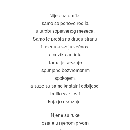
Nije ona umrla,
samo se ponovo rodila
u utrobi sopstvenog meseca.
Samo je prešla na drugu stranu
i udenula svoju večnost
u muziku anđela.
Tamo je čekanje
ispunjeno bezvremenim
spokojem,
a suze su samo kristalni odbljesci
belila svetlosti
koja je okružuje.
Njene su ruke
ostale u njenom prvom