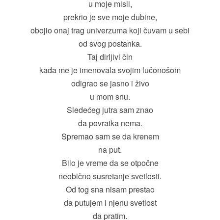
u moje misli,
prekrio je sve moje dubine,
obojio onaj trag univerzuma koji čuvam u sebi
od svog postanka.
Taj dirljivi čin
kada me je imenovala svojim lučonošom
odigrao se jasno i živo
u mom snu.
Sledećeg jutra sam znao
da povratka nema.
Spremao sam se da krenem
na put.
Bilo je vreme da se otpočne
neobično susretanje svetlosti.
Od tog sna nisam prestao
da putujem i njenu svetlost
da pratim.