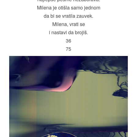
Milena je otišla samo jednom
da bi se vratila zauvek.
Milena, vrati se
i nastavi da brojiš.
36
75