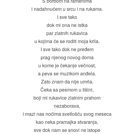
S borbom na ramenima
i nadahnućem u srcu i na rukama.
I sve tako
dok mi ona ne istka
par zlatnih rukavica
u kojima će se roditi moja krila.
I sve tako dok ne pređem
prag njenog novog doma
u kome je čekanje večnost,
a peva se muzikom anđela.
Zato znam da nije umrla.
Čeka sa pesmom u tišini,
boji mi rukavice zlatnim prahom
nezaborava,
i mazi nas noćima svetlošću svog meseca
kao neka pramajka stvaranja,
sve dok nam se snovi ne istope