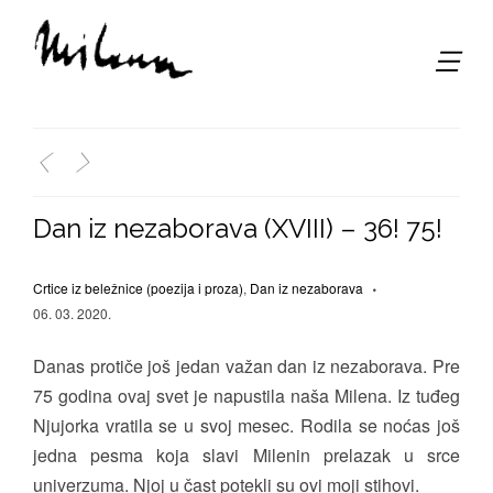
,
<
>
Dan iz nezaborava (XVIII) – 36! 75!
Crtice iz beležnice (poezija i proza)
,
Dan iz nezaborava
06. 03. 2020.
Danas protiče još jedan važan dan iz nezaborava. Pre
75 godina ovaj svet je napustila naša Milena. Iz tuđeg
Njujorka vratila se u svoj mesec. Rodila se noćas još
jedna pesma koja slavi Milenin prelazak u srce
univerzuma. Njoj u čast potekli su ovi moji stihovi.