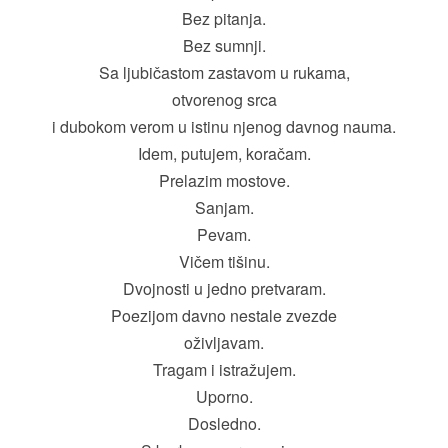
Bez pitanja.
Bez sumnji.
Sa ljubičastom zastavom u rukama,
otvorenog srca
i dubokom verom u istinu njenog davnog nauma.
Idem, putujem, koračam.
Prelazim mostove.
Sanjam.
Pevam.
Vičem tišinu.
Dvojnosti u jedno pretvaram.
Poezijom davno nestale zvezde
oživljavam.
Tragam i istražujem.
Uporno.
Dosledno.