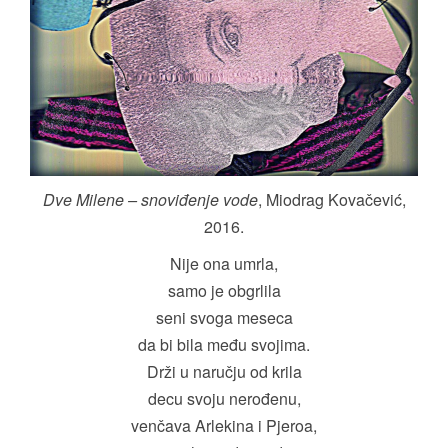
Dve Milene – snoviđenje vode
, Miodrag Kovačević,
2016.
Nije ona umrla,
samo je obgrlila
seni svoga meseca
da bi bila među svojima.
Drži u naručju od krila
decu svoju nerođenu,
venčava Arlekina i Pjeroa,