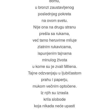
domu,
u bronzi zaustavljenog
poslednjeg pokreta
na ovom svetu.
Nije ona na drugu stranu
prešla sa rukama,
već tamo heruvime miluje
zlatnim rukavicama,
ispunjenim tajnama
minulog života
u kome su je zvali Milena.
Tajne odzvanjaju u ljubičastom
prahu i paperju,
mukom večnim optočene.
Iz njih su izrasla
krila slobode
koja nikada neće upasti