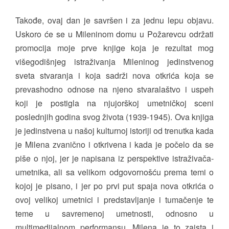
Takođe, ovaj dan je savršen i za jednu lepu objavu.
Uskoro će se u Mileninom domu u Požarevcu održati
promocija moje prve knjige koja je rezultat mog
višegodišnjeg istraživanja Mileninog jedinstvenog
sveta stvaranja i koja sadrži nova otkrića koja se
prevashodno odnose na njeno stvaralaštvo i uspeh
koji je postigla na njujorškoj umetničkoj sceni
poslednjih godina svog života (1939-1945). Ova knjiga
je jedinstvena u našoj kulturnoj istoriji od trenutka kada
je Milena zvanično i otkrivena i kada je počelo da se
piše o njoj, jer je napisana iz perspektive istraživača-
umetnika, ali sa velikom odgovornošću prema temi o
kojoj je pisano, i jer po prvi put spaja nova otkrića o
ovoj velikoj umetnici i predstavljanje i tumačenje te
teme u savremenoj umetnosti, odnosno u
multimedijalnom performansu. Milena je to zaista i