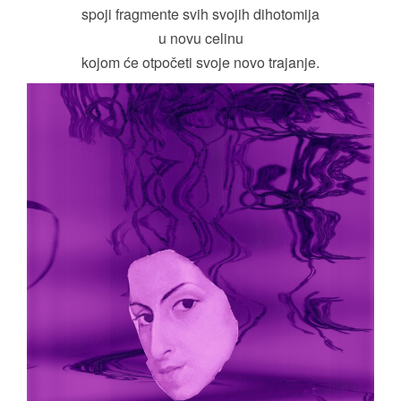
spoji fragmente svih svojih dihotomija
u novu celinu
kojom će otpočeti svoje novo trajanje.