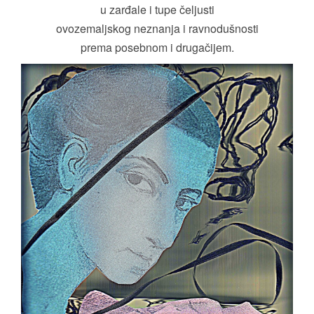
u zarđale i tupe čeljusti
ovozemaljskog neznanja i ravnodušnosti
prema posebnom i drugačijem.