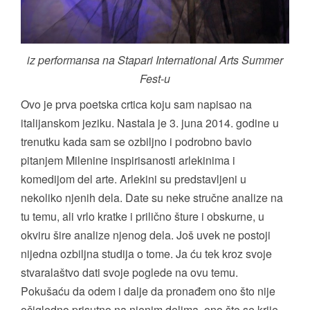
iz performansa na Stapari International Arts Summer
Fest-u
Ovo je prva poetska crtica koju sam napisao na
italijanskom jeziku. Nastala je 3. juna 2014. godine u
trenutku kada sam se ozbiljno i podrobno bavio
pitanjem Milenine inspirisanosti arlekinima i
komedijom del arte. Arlekini su predstavljeni u
nekoliko njenih dela. Date su neke stručne analize na
tu temu, ali vrlo kratke i prilično šture i obskurne, u
okviru šire analize njenog dela. Još uvek ne postoji
nijedna ozbiljna studija o tome. Ja ću tek kroz svoje
stvaralaštvo dati svoje poglede na ovu temu.
Pokušaću da odem i dalje da pronađem ono što nije
očigledno prisutno na njenim delima, ono što se krije