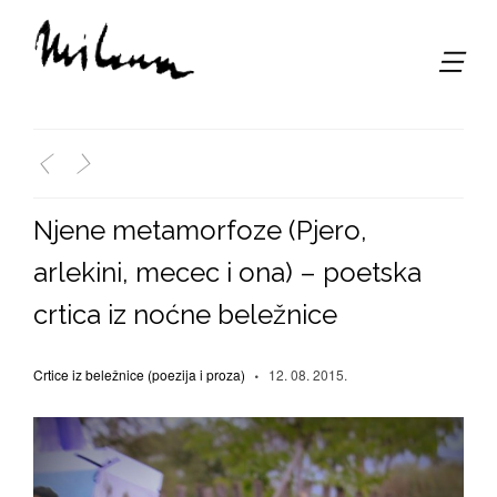
,
<
>
Njene metamorfoze (Pjero,
arlekini, mecec i ona) – poetska
crtica iz noćne beležnice
Crtice iz beležnice (poezija i proza)
12. 08. 2015.