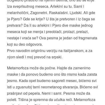
iza sveprisutnog meseca. Arlekini su tu. Sami i
melanholični, Zagonetni. Raskalašni. Ljudski. Ali gde
je Pjero? Gde se krije? U šta je pretvoren i iz čega se
pretvara? Da li su arlekini i Pjero dve maske jednog
meseca koji se menja i preoblači, prolazi, prelazi,
nestaje i vraća se? Ova pesma je jedan od fragmenata
koji su deo odgovora.
Prvo navodim originlnu verziju na italijanskom, a za
njom sledi i moj prevod na srpski.
Metamorfoza može da počne. Hajde da zamenimo
maske i da ponovo budemo ono što nismo kada zaista
jesmo. Kada opet budemo sagoreli mesec, bićemo svi
isti u zgusnutoj tami neometanog stvaranja. Bićemo svi
prašnjavi od pepela. Nemi i sami. Pesma može da
poleti. Tišina je spremna da ućutka reči. Metamorfoza