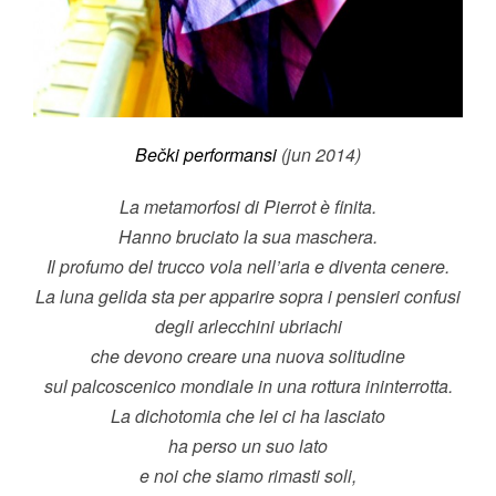
Bečki performansi
(jun 2014)
La metamorfosi di Pierrot è finita.
Hanno bruciato la sua maschera.
Il profumo del trucco vola nell’aria e diventa cenere.
La luna gelida sta per apparire sopra i pensieri confusi
degli arlecchini ubriachi
che devono creare una nuova solitudine
sul palcoscenico mondiale in una rottura ininterrotta.
La dichotomia che lei ci ha lasciato
ha perso un suo lato
e noi che siamo rimasti soli,