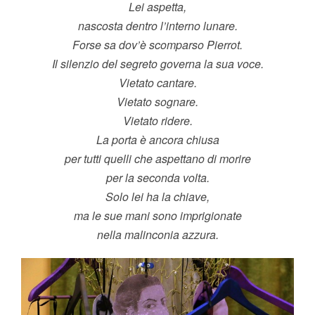
Lei aspetta,
nascosta dentro l’interno lunare.
Forse sa dov’è scomparso Pierrot.
Il silenzio del segreto governa la sua voce.
Vietato cantare.
Vietato sognare.
Vietato ridere.
La porta è ancora chiusa
per tutti quelli che aspettano di morire
per la seconda volta.
Solo lei ha la chiave,
ma le sue mani sono imprigionate
nella malinconia azzura.