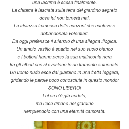
una lacrima è scesa finalmente.
La chitarra è lasciata sulla terra del giardino segreto
dove lui non tornerà mai.
La tristezza immensa delle canzoni che cantava è
abbandonata volentieri.
Da oggi preferisce il silenzio di una allegria illogica.
Un ampio vestito è sparito nel suo vuoto bianco
e i bottoni hanno perso la sua malinconia nera
tra gli alberi che si svestono in un tramonto autunnale.
Un uomo nudo esce dal giardino in una fretta leggera,
gridando le parole poco conosciute in questo mondo:
SONO LIBERO!
Lui se n’è già andato,
ma l’eco rimane nel giardino
riempiendolo con una eternità cambiata.