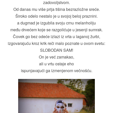
zadovoljstvom.
Od danas mu više prija tišina bezrazložne sreće.
Široko odelo nestalo je u svojoj beloj praznini.
a dugmad je izgubila svoju crnu melanholiju
među drvećem koje se razgolićuje u jesenji sumrak.
Čovek go bez odeće izlazi iz vrta u laganoj žurbi,
izgovarajuću kroz krik reči malo poznate u ovom svetu:
SLOBODAN SAM!
On je već zamakao,
ali u vrtu ostaje eho
ispunjavajući ga izmenjenom večnošću.