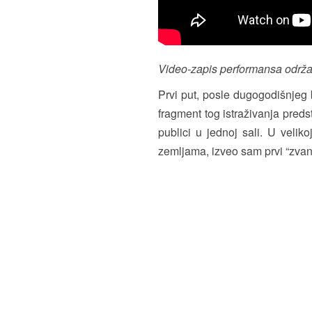
Video-zapis performansa održ
Prvi put, posle dugogodišnjeg
fragment tog istraživanja preds
publici u jednoj sali. U velik
zemljama, izveo sam prvi “zvani