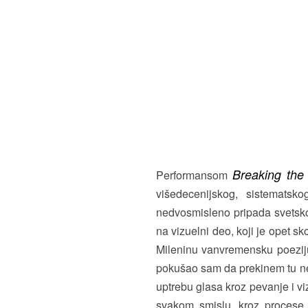
Breaking the
Performansom
višedecenijskog, sistematsk
nedvosmisleno pripada svetskoj
na vizuelni deo, koji je opet s
Mileninu vanvremensku poeziju,
pokušao sam da prekinem tu ne
uptrebu glasa kroz pevanje i v
svakom smislu, kroz procese de