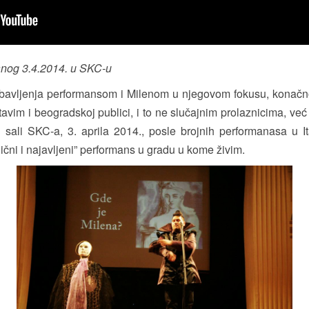
anog 3.4.2014. u SKC-u
 bavljenja performansom i Milenom u njegovom fokusu, konačno 
tavim i beogradskoj publici, i to ne slučajnim prolaznicima, već
oj sali SKC-a, 3. aprila 2014., posle brojnih performanasa u I
čni i najavljeni” performans u gradu u kome živim.