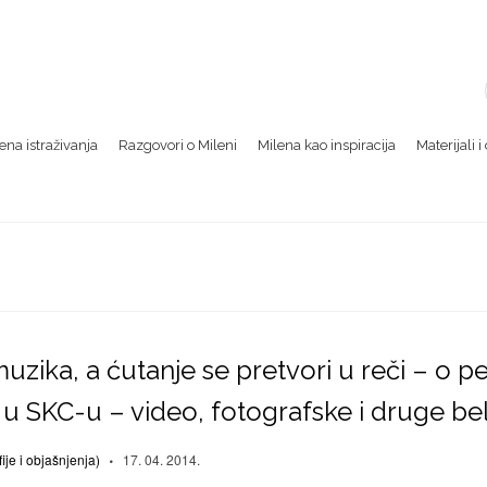
na istraživanja
Razgovori o Mileni
Milena kao inspiracija
Materijali 
muzika, a ćutanje se pretvori u reči – o 
u SKC-u – video, fotografske i druge be
ije i objašnjenja)
17. 04. 2014.