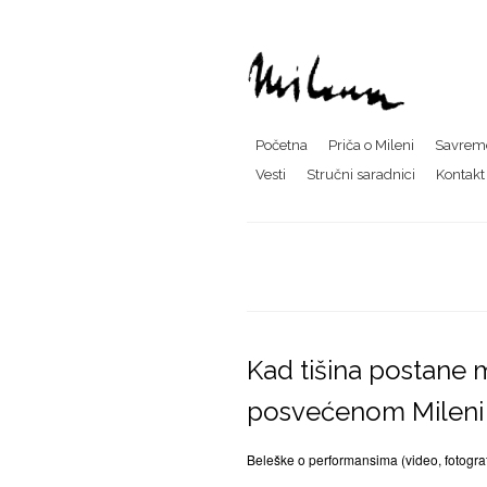
Početna
Priča o Mileni
Savreme
Vesti
Stručni saradnici
Kontakt
Kad tišina postane 
posvećenom Mileni 
Beleške o performansima (video, fotograf