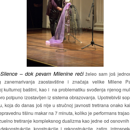
 Silence – dok pevam Milenine reči
želeo sam još jedno
og zanemarivanja zaostavštine i značaja velike Milene Pav
 kulturnoj baštini, kao i na problematiku svođenja njenog mu
koro potpuno izostavljen iz sistema obrazovanja. Upotrebivši s
 koja do danas još nije u stručnoj javnosti tretirana onako ka
pravednu tišinu makar na 7 minuta, koliko je performans traja
izuelno tretiranje kompleksnog dualizma kao jedne od osnovnih
konstrukcije, konstrukcije i rekonstrukcije, zatim, introspekci