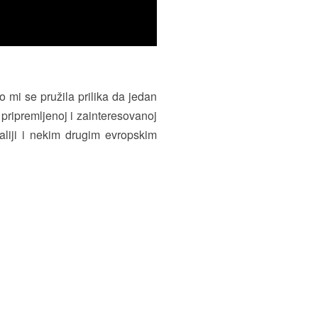
mi se pružila prilika da jedan
 pripremljenoj i zainteresovanoj
taliji i nekim drugim evropskim