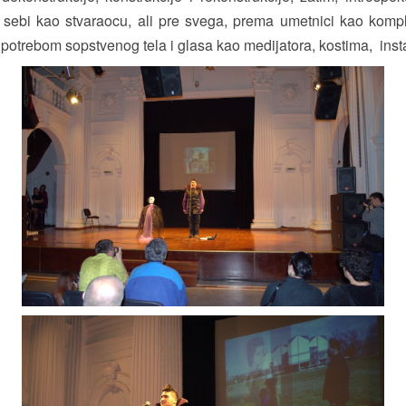
sebi kao stvaraocu, ali pre svega, prema umetnici kao kompl
potrebom sopstvenog tela i glasa kao medijatora, kostima, insta