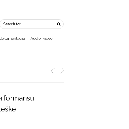
i dokumentacija
Audio i video
<
>
performansu
leške