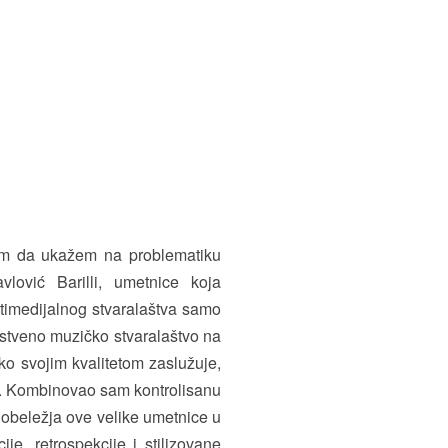
m da ukažem na problematiku
lović Barilli, umetnice koja
ltimedijalnog stvaralaštva samo
opstveno muzičko stvaralaštvo na
ko svojim kvalitetom zaslužuje,
o. Kombinovao sam kontrolisanu
 obeležja ove velike umetnice u
je, retrospekcije i stilizovane