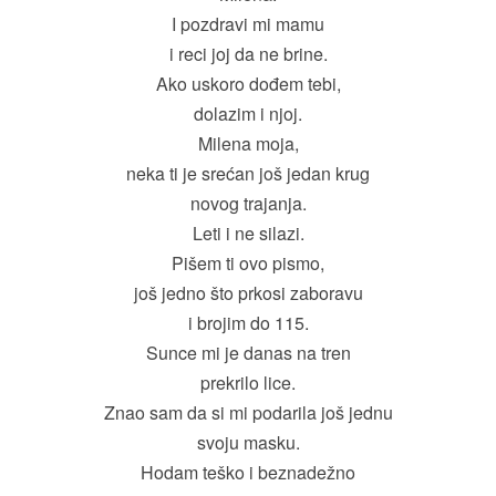
I pozdravi mi mamu
i reci joj da ne brine.
Ako uskoro dođem tebi,
dolazim i njoj.
Milena moja,
neka ti je srećan još jedan krug
novog trajanja.
Leti i ne silazi.
Pišem ti ovo pismo,
još jedno što prkosi zaboravu
i brojim do 115.
Sunce mi je danas na tren
prekrilo lice.
Znao sam da si mi podarila još jednu
svoju masku.
Hodam teško i beznadežno