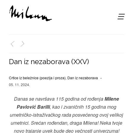
,
<
>
Dan iz nezaborava (XXV)
Crtice iz beležnice (poezija i proza)
,
Dan iz nezaborava
05. 11. 2024.
Danas se navršava 115 godina od rođenja
Milene
Pavlović Barilli
, kao i zvaničnih 15 godina mog
umetničko-istraživačkog rada posvećenog ovoj velikoj
umetnici. Srećan rođendan, draga Milena! Neka tvoje
novo trajanje uvek bude deo večnosti univerzuma!