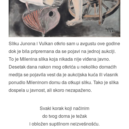
Sliku Junona i Vulkan otkrio sam u avgustu ove godine
dok je bila pripremana da se pojavi na jednoj aukciji.
To je Milenina slika koja nikada nije viđena javno.
Desetak dana nakon mog otkrića u nekoliko domaćih
medija se pojavila vest da je aukcijska kuća ili vlasnik
ponudio Mileninom domu da otkupi sliku. Tako je slika
dospela u javnost, ali skoro nezapaženo.
Svaki korak koji načinim
do tvog doma je težak
i obložen suptilnom neizvešnošću.