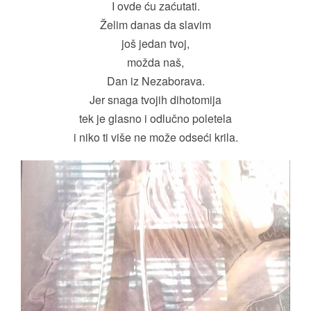
I ovde ću zaćutati.
Želim danas da slavim
još jedan tvoj,
možda naš,
Dan iz Nezaborava.
Jer snaga tvojih dihotomija
tek je glasno i odlučno poletela
i niko ti više ne može odseći krila.