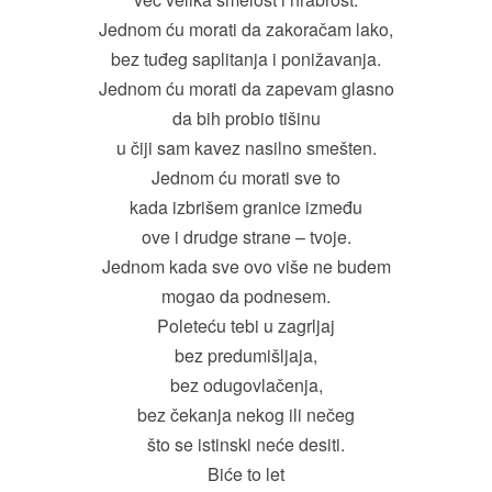
Jednom ću morati da zakoračam lako,
bez tuđeg saplitanja i ponižavanja.
Jednom ću morati da zapevam glasno
da bih probio tišinu
u čiji sam kavez nasilno smešten.
Jednom ću morati sve to
kada izbrišem granice između
ove i drudge strane – tvoje.
Jednom kada sve ovo više ne budem
mogao da podnesem.
Poleteću tebi u zagrljaj
bez predumišljaja,
bez odugovlačenja,
bez čekanja nekog ili nečeg
što se istinski neće desiti.
Biće to let