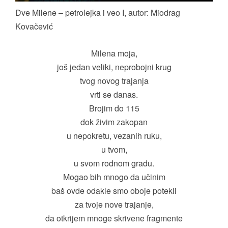
Dve Milene – petrolejka i veo I, autor: Miodrag
Kovačević
Milena moja,
još jedan veliki, neprobojni krug
tvog novog trajanja
vrti se danas.
Brojim do 115
dok živim zakopan
u nepokretu, vezanih ruku,
u tvom,
u svom rodnom gradu.
Mogao bih mnogo da učinim
baš ovde odakle smo oboje potekli
za tvoje nove trajanje,
da otkrijem mnoge skrivene fragmente