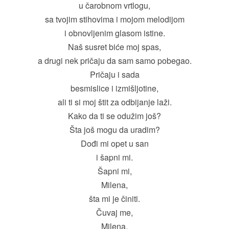
u čarobnom vrtlogu,
sa tvojim stihovima i mojom melodijom
i obnovljenim glasom istine.
Naš susret biće moj spas,
a drugi nek pričaju da sam samo pobegao.
Pričaju i sada
besmislice i izmišljotine,
ali ti si moj štit za odbijanje laži.
Kako da ti se odužim još?
Šta još mogu da uradim?
Dođi mi opet u san
i šapni mi.
Šapni mi,
Milena,
šta mi je činiti.
Čuvaj me,
Milena.