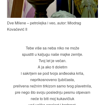
Dve Milene – petrolejka i veo, autor: Miodrag
Kovačević II
Tebe više sa neba niko ne može
spustiti u kaljugu naše majke zemlje.
Tvoj let je večan.
A ja ako ti doletim
i sakrijem se pod tvoja anđeoska krila,
neprikosnoveno ljubičasta,
prelivena nežnim tirkizom samo tvog plavetnila,
pre nego što svoju poslednju pesmu otpevam
neće to biti moj kukavičluk
već velika smelost i hrabrost.