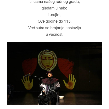
ulicama našeg rodnog grada,
gledam u nebo
i brojim,
Ove godine do 115.
Već sutra se brojanje nastavlja
u večnost.