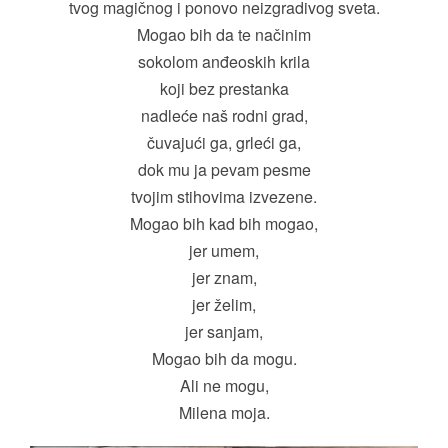
tvog magičnog i ponovo neizgradivog sveta.
Mogao bih da te načinim
sokolom anđeoskih krila
koji bez prestanka
nadleće naš rodni grad,
čuvajući ga, grleći ga,
dok mu ja pevam pesme
tvojim stihovima izvezene.
Mogao bih kad bih mogao,
jer umem,
jer znam,
jer želim,
jer sanjam,
Mogao bih da mogu.
Ali ne mogu,
Milena moja.